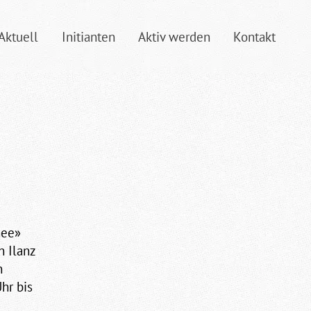
Aktuell
Initianten
Aktiv werden
Kontakt
nee»
 Ilanz
n
hr bis